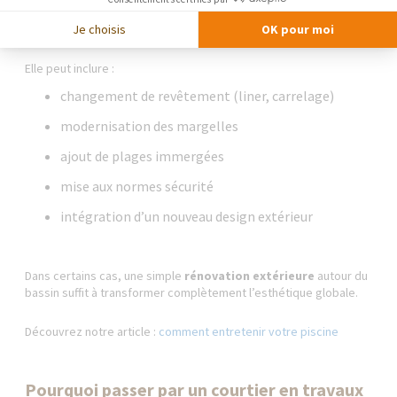
La
rénovation de piscine à Toulouse
est aujourd’hui une
alternative très courante à la construction neuve.
Je choisis
OK pour moi
Elle peut inclure :
changement de revêtement (liner, carrelage)
modernisation des margelles
ajout de plages immergées
mise aux normes sécurité
intégration d’un nouveau design extérieur
Dans certains cas, une simple
rénovation extérieure
autour du
bassin suffit à transformer complètement l’esthétique globale.
Découvrez notre article :
comment entretenir votre piscine
Pourquoi passer par un courtier en travaux