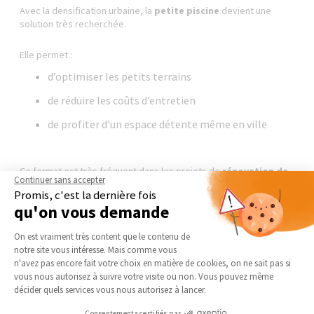
Avec la densification urbaine, la
petite piscine
devient une
solution très recherchée.
Elle permet :
d’optimiser les petits terrains
de réduire les coûts d’entretien
de profiter d’un espace détente même en ville
Ce format est très fréquent dans les projets de
rénovation de
Continuer sans accepter
piscine à Toulouse
, notamment lors de transformations
Promis, c'est la dernière fois
d’anciens bassins ou de création d’espaces plus modernes.
qu'on vous demande
Plateforme de Gestion du Consentement 
On est vraiment très content que le contenu de
Moderniser une piscine ancienne à
notre site vous intéresse. Mais comme vous
Toulouse
Axeptio consent
n'avez pas encore fait votre choix en matière de cookies, on ne sait pas si
vous nous autorisez à suivre votre visite ou non. Vous pouvez même
décider quels services vous nous autorisez à lancer.
Consentements certifiés par