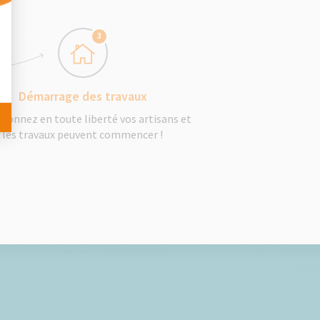
 Personnalisez vos Options
3
Démarrage des travaux
tionnez en toute liberté vos artisans et
les travaux peuvent commencer !