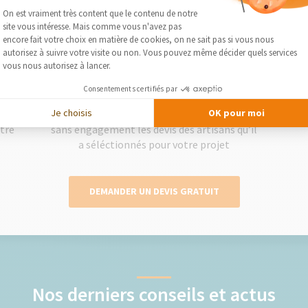
Plateforme de Gestion du Consentement :
On est vraiment très content que le contenu de notre
site vous intéresse. Mais comme vous n'avez pas
2
Axeptio consent
encore fait votre choix en matière de cookies, on ne sait pas si vous nous
autorisez à suivre votre visite ou non. Vous pouvez même décider quels services
vous nous autorisez à lancer.
Consentements certifiés par
Obtenez des devis gratuits
Je choisis
OK pour moi
lise
Le courtier vous présente gratuitement et
Séléc
otre
sans engagement les devis des artisans qu’il
a séléctionnés pour votre projet
DEMANDER UN DEVIS GRATUIT
Nos derniers conseils et actus