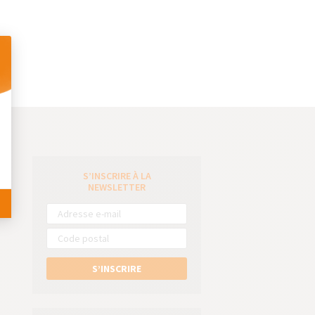
 Personnalisez vos Options
S’INSCRIRE À LA
e
NEWSLETTER
S’INSCRIRE