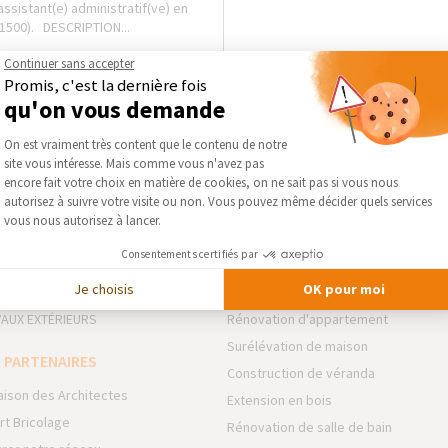
ssistant(e) administratif(ve) en
31500). DESCRIPTION...
Continuer sans accepter
Promis, c'est la dernière fois
qu'on vous demande
Plateforme de Gestion du Consentement :
On est vraiment très content que le contenu de notre
site vous intéresse. Mais comme vous n'avez pas
Axeptio consent
encore fait votre choix en matière de cookies, on ne sait pas si vous nous
autorisez à suivre votre visite ou non. Vous pouvez même décider quels services
vous nous autorisez à lancer.
 DOMAINES D’INTERVENTION
NOS GUIDES THÉMATIQUES
Consentements certifiés par
NSION
Rénovation de résidence secondair
Je choisis
OK pour moi
VATION INTÉRIEURE
Rénovation de Maison
AUX EXTÉRIEURS
Rénovation d'appartement
Surélévation de maison
 PARTENAIRES
Construction de véranda
aison des Architectes
Extension en bois
rt Bricolage
Rénovation de salle de bain