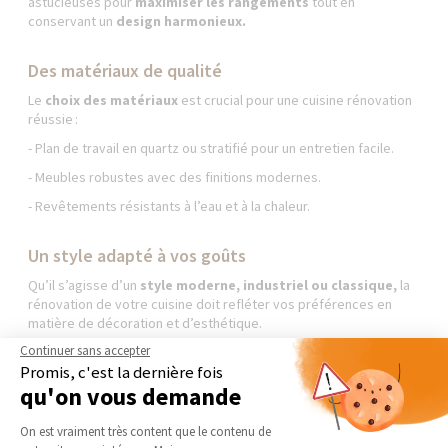
astucieuses pour
maximiser les rangements
tout en
conservant un
design harmonieux.
Des matériaux de qualité
Le
choix des matériaux
est crucial pour une cuisine rénovation
réussie :
- Plan de travail en quartz ou stratifié pour un entretien facile.
- Meubles robustes avec des finitions modernes.
- Revêtements résistants à l’eau et à la chaleur.
Un style adapté à vos goûts
Qu’il s’agisse d’un
style moderne, industriel ou classique,
la
rénovation de votre cuisine doit refléter vos préférences en
matière de décoration et d’esthétique.
Continuer sans accepter
Promis, c'est la dernière fois
qu'on vous demande
Plateforme de Gestion du Consentement 
On est vraiment très content que le contenu de
Nos derniers conseils et actus