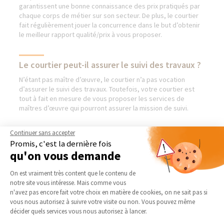
garantissent une bonne connaissance des prix pratiqués par
chaque corps de métier sur son secteur. De plus, le courtier
fait régulièrement jouer la concurrence dans le but d’obtenir
le meilleur rapport qualité/prix à vous proposer.
Le courtier peut-il assurer le suivi des travaux ?
N’étant pas maître d’œuvre, le courtier n’a pas vocation
d’assurer le suivi des travaux. Toutefois, votre courtier est
tout à fait en mesure de vous proposer les services de
maîtres d’œuvre qui pourront assurer la mission de suivi.
Continuer sans accepter
Promis, c'est la dernière fois
AGENCES DE TOULOUSE (8
NOS DOMAINES
qu'on vous demande
PLACE OLIVIER & 87 AV. JEAN
D’INTERVENTION
Plateforme de Gestion du Consentement 
RIEUX)
On est vraiment très content que le contenu de
EXTENSION
notre site vous intéresse. Mais comme vous
Qui sommes-nous
RÉNOVATION INTÉRIEURE
Axeptio consent
n'avez pas encore fait votre choix en matière de cookies, on ne sait pas si
Actualités
vous nous autorisez à suivre votre visite ou non. Vous pouvez même
TRAVAUX EXTÉRIEURS
Notre charte qualité
décider quels services vous nous autorisez à lancer.
NOS PARTENAIRES