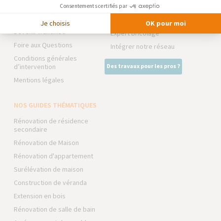
NOS PARTENAIRES
Partenaires
Consentements certifiés par
Trouver une agence
La Maison des Architectes
Je choisis
OK pour moi
Devenir franchisé
Expert Bricolage
Foire aux Questions
Intégrer notre réseau
Conditions générales
d’intervention
Des travaux pour les pros ?
Mentions légales
NOS GUIDES THÉMATIQUES
Rénovation de résidence
secondaire
Rénovation de Maison
Rénovation d'appartement
Surélévation de maison
Construction de véranda
Extension en bois
Rénovation de salle de bain