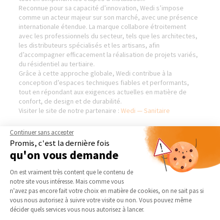
Reconnue pour sa capacité d’innovation, Wedi s’impose
comme un acteur majeur sur son marché, avec une présence
internationale étendue. La marque collabore étroitement
avec les professionnels du secteur, tels que les architectes,
les distributeurs spécialisés et les artisans, afin
d’accompagner efficacement la réalisation de projets variés,
du résidentiel au tertiaire.
Grâce à cette approche globale, Wedi contribue à la
conception d’espaces techniques fiables et performants,
tout en répondant aux exigences actuelles en matière de
confort, de design et de durabilité.
Visiter le site de notre partenaire :
Wedi — Sanitaire
Continuer sans accepter
Promis, c'est la dernière fois
qu'on vous demande
AGENCES DE TOULOUSE (8
NOS DOMAINES
PLACE OLIVIER & 87 AV. JEAN
D’INTERVENTION
Plateforme de Gestion du Consentement 
RIEUX)
On est vraiment très content que le contenu de
EXTENSION
notre site vous intéresse. Mais comme vous
Qui sommes-nous
Axeptio consent
RÉNOVATION INTÉRIEURE
n'avez pas encore fait votre choix en matière de cookies, on ne sait pas si
Actualités
vous nous autorisez à suivre votre visite ou non. Vous pouvez même
TRAVAUX EXTÉRIEURS
décider quels services vous nous autorisez à lancer.
Notre charte qualité