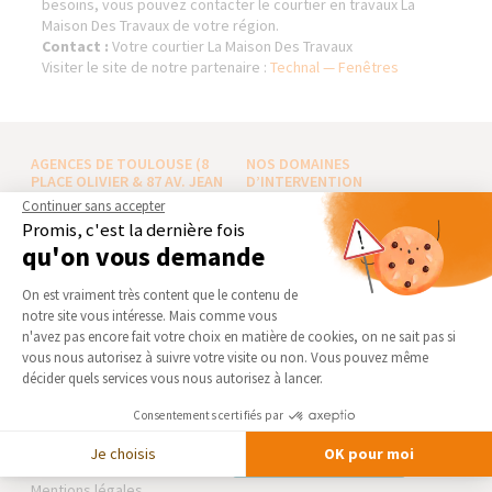
besoins, vous pouvez contacter le courtier en travaux La
Maison Des Travaux de votre région.
Contact :
Votre courtier La Maison Des Travaux
Visiter le site de notre partenaire :
Technal — Fenêtres
AGENCES DE TOULOUSE (8
NOS DOMAINES
PLACE OLIVIER & 87 AV. JEAN
D’INTERVENTION
RIEUX)
Continuer sans accepter
EXTENSION
Promis, c'est la dernière fois
Qui sommes-nous
RÉNOVATION INTÉRIEURE
qu'on vous demande
Actualités
TRAVAUX EXTÉRIEURS
Plateforme de Gestion du Consentement 
Notre charte qualité
On est vraiment très content que le contenu de
notre site vous intéresse. Mais comme vous
NOS PARTENAIRES
Partenaires
Axeptio consent
n'avez pas encore fait votre choix en matière de cookies, on ne sait pas si
Trouver une agence
La Maison des Architectes
vous nous autorisez à suivre votre visite ou non. Vous pouvez même
décider quels services vous nous autorisez à lancer.
Devenir franchisé
Expert Bricolage
Foire aux Questions
Intégrer notre réseau
Consentements certifiés par
Conditions générales
Je choisis
OK pour moi
d’intervention
Des travaux pour les pros ?
Mentions légales