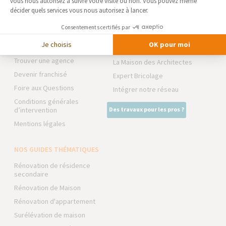
vous nous autorisez à suivre votre visite ou non. Vous pouvez même
Qui sommes-nous
décider quels services vous nous autorisez à lancer.
RÉNOVATION INTÉRIEURE
Actualités
TRAVAUX EXTÉRIEURS
Consentements certifiés par
Notre charte qualité
Je choisis
OK pour moi
NOS PARTENAIRES
Partenaires
Trouver une agence
La Maison des Architectes
Devenir franchisé
Expert Bricolage
Foire aux Questions
Intégrer notre réseau
Conditions générales
d’intervention
Des travaux pour les pros ?
Mentions légales
NOS GUIDES THÉMATIQUES
Rénovation de résidence
secondaire
Rénovation de Maison
Rénovation d'appartement
Surélévation de maison