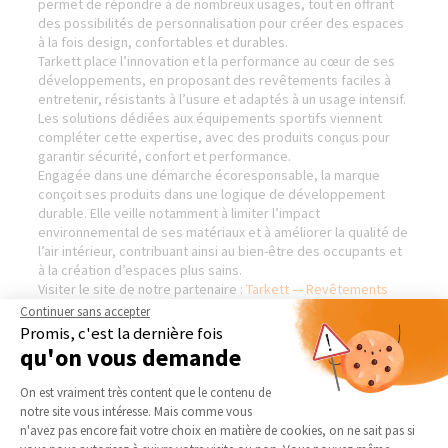
permet de répondre à de nombreux usages, tout en offrant
des possibilités de personnalisation pour créer des espaces
à la fois design, confortables et durables.
Tarkett place l’innovation et la performance au cœur de ses
développements, en proposant des revêtements faciles à
entretenir, résistants à l’usure et adaptés à un usage intensif.
Les solutions dédiées aux équipements sportifs viennent
compléter cette expertise, avec des produits conçus pour
garantir sécurité, confort et performance.
Engagée dans une démarche écoresponsable, la marque
conçoit ses produits dans une logique de développement
durable. Elle veille notamment à limiter l’impact
environnemental de ses matériaux et à améliorer la qualité de
l’air intérieur, contribuant ainsi au bien-être des occupants et
à la création d’espaces plus sains.
Visiter le site de notre partenaire :
Tarkett — Revêtements
sols et murs
Continuer sans accepter
Promis, c'est la dernière fois
qu'on vous demande
Plateforme de Gestion du Consentement 
On est vraiment très content que le contenu de
AGENCES DE TOULOUSE (8
NOS DOMAINES
notre site vous intéresse. Mais comme vous
PLACE OLIVIER & 87 AV. JEAN
D’INTERVENTION
Axeptio consent
RIEUX)
n'avez pas encore fait votre choix en matière de cookies, on ne sait pas si
EXTENSION