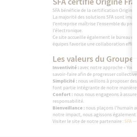
SFA certifié Origine Fr
SFA bénéficie de la certification Origin
La majorité des solutions SFA sont imagin
l’entreprise maîtrise l’ensemble du proc
l’électronique.
Ce site accueille également le bureau d’
équipes favorise une collaboration effic
Les valeurs du Groupe
Inventivité :
avec notre approche « You c
savoir-faire afin de progresser collecti
Simplicité :
nous veillons à proposer des
font partie intégrante de notre manière
Confort :
nous nous engageons à assurer 
responsabilité.
Bienveillance :
nous plaçons l’humain au
notre impact, nous agissons également e
Visiter le site de notre partenaire :
SFA —