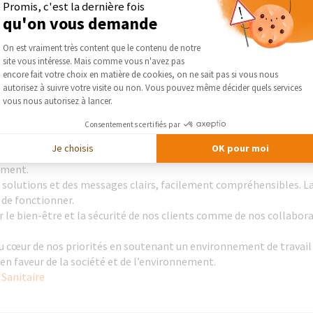
ance Garantie
Promis, c'est la dernière fois
qu'on vous demande
e France Garantie, témoignant de l’importance accordée à la fabrica
ées et produites sur le site de Brégy, situé dans les Hauts-de-Franc
Plateforme de Gestion du Consentement :
On est vraiment très content que le contenu de notre
essus de fabrication, de la plasturgie au bobinage, en passant par
site vous intéresse. Mais comme vous n'avez pas
Axeptio consent
encore fait votre choix en matière de cookies, on ne sait pas si vous nous
études, le laboratoire de recherche et développement ainsi que le s
autorisez à suivre votre visite ou non. Vous pouvez même décider quels services
ace et permet de répondre au plus près aux attentes des clients.
vous nous autorisez à lancer.
Consentements certifiés par
 SFA
Je choisis
OK pour moi
an. Anywhere », nous favorisons l’innovation continue, l’émergence
vement.
 solutions et des messages clairs, facilement compréhensibles. La
 de fonctionner.
le bien-être et la sécurité de nos clients comme de nos collabora
 cœur de nos priorités en soutenant un environnement de travail i
n faveur de la société et de l’environnement.
 Sanitaire