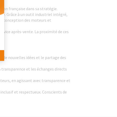
tion française dans sa stratégie.
e. Grâce à un outil industriel intégré,
 Personnalisez vos Options
 la conception des moteurs et
ervice après-vente. La proximité de ces
 de nouvelles idées et le partage des
 transparence et les échanges directs
teurs, en agissant avec transparence et
nclusif et respectueux. Conscients de