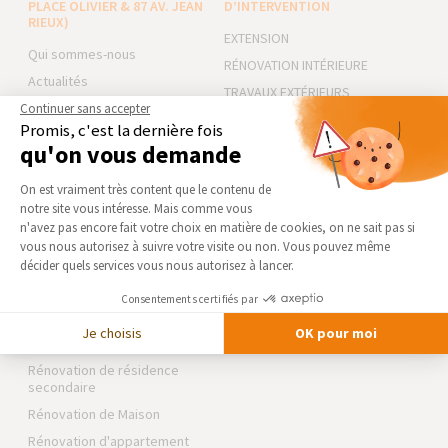
PLACE OLIVIER & 87 AV. JEAN
D’INTERVENTION
RIEUX)
EXTENSION
Qui sommes-nous
RÉNOVATION INTÉRIEURE
Actualités
TRAVAUX EXTÉRIEURS
Notre charte qualité
Continuer sans accepter
Promis, c'est la dernière fois
NOS PARTENAIRES
Partenaires
qu'on vous demande
Trouver une agence
La Maison des Architectes
Plateforme de Gestion du Consentement 
Devenir franchisé
On est vraiment très content que le contenu de
Expert Bricolage
notre site vous intéresse. Mais comme vous
Foire aux Questions
Intégrer notre réseau
Axeptio consent
n'avez pas encore fait votre choix en matière de cookies, on ne sait pas si
Conditions générales
vous nous autorisez à suivre votre visite ou non. Vous pouvez même
d’intervention
Des travaux pour les pros ?
décider quels services vous nous autorisez à lancer.
Mentions légales
Consentements certifiés par
Je choisis
OK pour moi
NOS GUIDES THÉMATIQUES
Rénovation de résidence
secondaire
Rénovation de Maison
Rénovation d'appartement