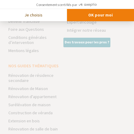
NOS PARTENAIRES
Partenaires
Consentements certifiés par
Trouver une agence
La Maison des Architectes
Je choisis
OK pour moi
Devenir franchisé
Expert Bricolage
Foire aux Questions
Intégrer notre réseau
Conditions générales
d’intervention
Des travaux pour les pros ?
Mentions légales
NOS GUIDES THÉMATIQUES
Rénovation de résidence
secondaire
Rénovation de Maison
Rénovation d'appartement
Surélévation de maison
Construction de véranda
Extension en bois
Rénovation de salle de bain