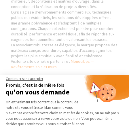
d’intérieur, décorateurs et maîtres d’ouvrage, dans la
conception et la réalisation de projets diversifiés.
Qu’il s’agisse d’environnements commerciaux, techniques,
publics ou résidentiels, les solutions développées offrent
une grande polyvalence et s’adaptent à de multiples
configurations. Chaque collection est pensée pour concilier
durabilité, performance et esthétique, afin de répondre aux
exigences fonctionnelles tout en valorisant les espaces.
En associant robustesse et élégance, la marque propose des
matériaux conçus pour durer, capables d’accompagner les
projets les plus ambitieux avec fiabilité et cohérence.
Visiter le site de notre partenaire :
Monocibec —
Revêtements sols et murs
Continuer sans accepter
Promis, c'est la dernière fois
qu'on vous demande
AGENCES DE TOULOUSE (8
NOS DOMAINES
PLACE OLIVIER & 87 AV. JEAN
D’INTERVENTION
Plateforme de Gestion du Consentement 
RIEUX)
On est vraiment très content que le contenu de
EXTENSION
notre site vous intéresse. Mais comme vous
Qui sommes-nous
Axeptio consent
n'avez pas encore fait votre choix en matière de cookies, on ne sait pas si
RÉNOVATION INTÉRIEURE
Actualités
vous nous autorisez à suivre votre visite ou non. Vous pouvez même
TRAVAUX EXTÉRIEURS
décider quels services vous nous autorisez à lancer.
Notre charte qualité