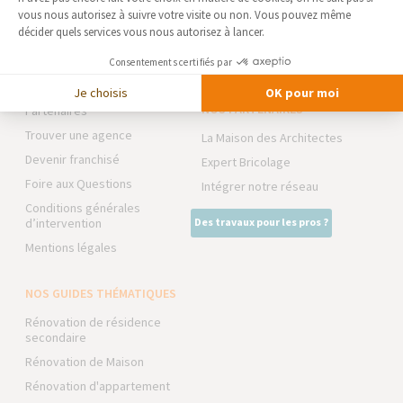
RIEUX)
vous nous autorisez à suivre votre visite ou non. Vous pouvez même
EXTENSION
décider quels services vous nous autorisez à lancer.
Qui sommes-nous
RÉNOVATION INTÉRIEURE
Actualités
Consentements certifiés par
TRAVAUX EXTÉRIEURS
Notre charte qualité
Je choisis
OK pour moi
NOS PARTENAIRES
Partenaires
Trouver une agence
La Maison des Architectes
Devenir franchisé
Expert Bricolage
Foire aux Questions
Intégrer notre réseau
Conditions générales
d’intervention
Des travaux pour les pros ?
Mentions légales
NOS GUIDES THÉMATIQUES
Rénovation de résidence
secondaire
Rénovation de Maison
Rénovation d'appartement