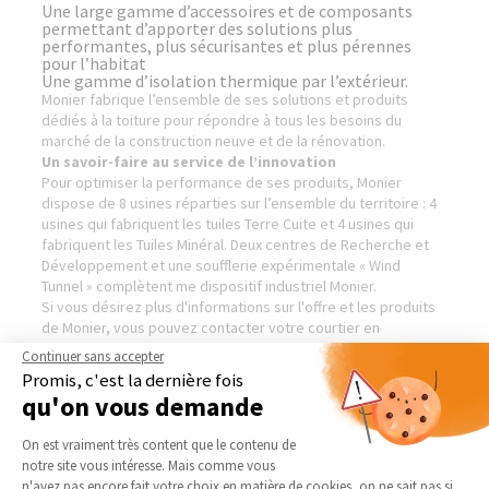
Une large gamme d’accessoires et de composants
permettant d’apporter des solutions plus
performantes, plus sécurisantes et plus pérennes
pour l’habitat
Une gamme d’isolation thermique par l’extérieur.
Monier fabrique l’ensemble de ses solutions et produits
dédiés à la toiture pour répondre à tous les besoins du
marché de la construction neuve et de la rénovation.
Un savoir-faire au service de l’innovation
Pour optimiser la performance de ses produits, Monier
dispose de 8 usines réparties sur l’ensemble du territoire : 4
usines qui fabriquent les tuiles Terre Cuite et 4 usines qui
fabriquent les Tuiles Minéral. Deux centres de Recherche et
Développement et une soufflerie expérimentale « Wind
Tunnel » complètent me dispositif industriel Monier.
Si vous désirez plus d'informations sur l'offre et les produits
de Monier, vous pouvez contacter votre courtier en
travaux local La Maison Des Travaux.
Continuer sans accepter
Visiter le site de notre partenaire :
Monier — Bardage
Promis, c'est la dernière fois
qu'on vous demande
Plateforme de Gestion du Consentement 
On est vraiment très content que le contenu de
AGENCES DE TOULOUSE (8
NOS DOMAINES
notre site vous intéresse. Mais comme vous
PLACE OLIVIER & 87 AV. JEAN
Axeptio consent
D’INTERVENTION
n'avez pas encore fait votre choix en matière de cookies, on ne sait pas si