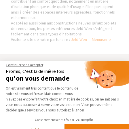
contribuent au confort quotidien, notamment en matière
d’isolation phonique et de qualité d’usage. Elles participent
ainsi à créer des espaces intérieurs agréables, fonctionnels
et harmonieux.
Adaptées aussi bien aux constructions neuves qu’aux projets
de rénovation, les portes intérieures Jeld-Wen s’intègrent
facilement dans tous types d’habitations.
Visiter le site de notre partenaire :
Jeld-Wen — Menuiserie
AGENCES DE TOULOUSE (8
NOS DOMAINES
Continuer sans accepter
PLACE OLIVIER & 87 AV. JEAN
D’INTERVENTION
Promis, c'est la dernière fois
RIEUX)
qu'on vous demande
EXTENSION
Qui sommes-nous
Plateforme de Gestion du Consentement 
RÉNOVATION INTÉRIEURE
On est vraiment très content que le contenu de
Actualités
notre site vous intéresse. Mais comme vous
TRAVAUX EXTÉRIEURS
Axeptio consent
Notre charte qualité
n'avez pas encore fait votre choix en matière de cookies, on ne sait pas si
vous nous autorisez à suivre votre visite ou non. Vous pouvez même
NOS PARTENAIRES
Partenaires
décider quels services vous nous autorisez à lancer.
Trouver une agence
La Maison des Architectes
Consentements certifiés par
Devenir franchisé
Expert Bricolage