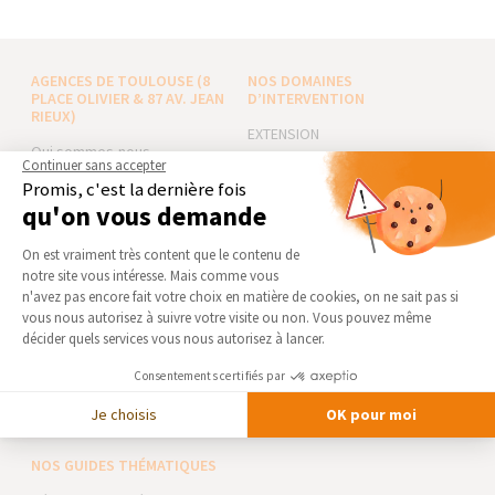
AGENCES DE TOULOUSE (8
NOS DOMAINES
PLACE OLIVIER & 87 AV. JEAN
D’INTERVENTION
RIEUX)
EXTENSION
Qui sommes-nous
RÉNOVATION INTÉRIEURE
Continuer sans accepter
Actualités
Promis, c'est la dernière fois
TRAVAUX EXTÉRIEURS
qu'on vous demande
Notre charte qualité
NOS PARTENAIRES
Partenaires
Plateforme de Gestion du Consentement 
On est vraiment très content que le contenu de
Trouver une agence
La Maison des Architectes
notre site vous intéresse. Mais comme vous
Axeptio consent
n'avez pas encore fait votre choix en matière de cookies, on ne sait pas si
Devenir franchisé
Expert Bricolage
vous nous autorisez à suivre votre visite ou non. Vous pouvez même
Foire aux Questions
Intégrer notre réseau
décider quels services vous nous autorisez à lancer.
Conditions générales
Consentements certifiés par
d’intervention
Des travaux pour les pros ?
Mentions légales
Je choisis
OK pour moi
NOS GUIDES THÉMATIQUES