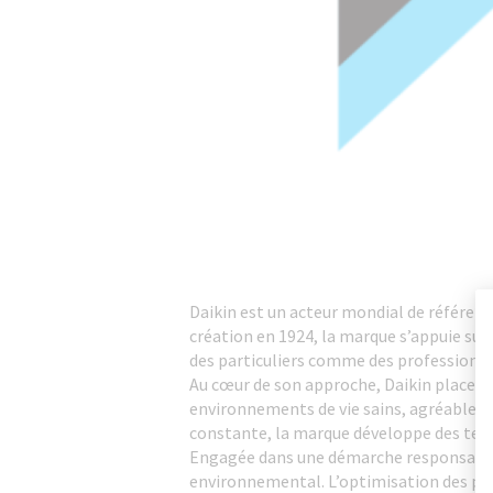
Daikin est un acteur mondial de référence
création en 1924, la marque s’appuie su
des particuliers comme des professionne
Au cœur de son approche, Daikin place la
environnements de vie sains, agréables et
constante, la marque développe des techno
Engagée dans une démarche responsable,
environnemental. L’optimisation des perf