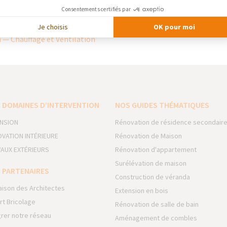
vers un avenir plus respectueux de la planète.
Consentements certifiés par
ation, Daikin s’impose comme un partenaire de confiance pour amél
Je choisis
OK pour moi
n — Chauffage et Ventilation
 DOMAINES D’INTERVENTION
NOS GUIDES THÉMATIQUES
NSION
Rénovation de résidence secondair
VATION INTÉRIEURE
Rénovation de Maison
AUX EXTÉRIEURS
Rénovation d'appartement
Surélévation de maison
 PARTENAIRES
Construction de véranda
aison des Architectes
Extension en bois
rt Bricolage
Rénovation de salle de bain
grer notre réseau
Aménagement de combles