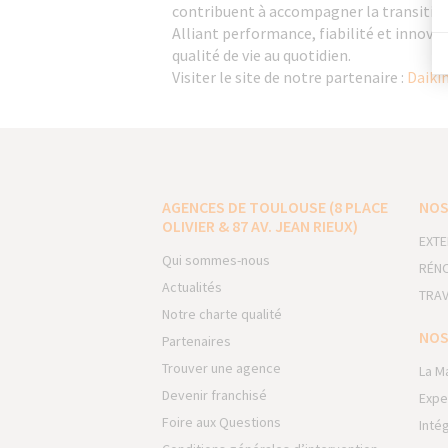
contribuent à accompagner la transition 
Alliant performance, fiabilité et innov
qualité de vie au quotidien.
Visiter le site de notre partenaire :
Daiki
AGENCES DE TOULOUSE (8 PLACE
NOS
OLIVIER & 87 AV. JEAN RIEUX)
EXTE
Qui sommes-nous
RÉNO
Actualités
TRAV
Notre charte qualité
NOS
Partenaires
Trouver une agence
La M
Devenir franchisé
Expe
Foire aux Questions
Inté