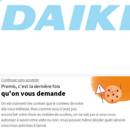
Continuer sans accepter
 dans les domaines du chauffage, de la climatisation, de la ventilat
Promis, c'est la dernière fois
r une expertise technologique reconnue pour concevoir des soluti
qu'on vous demande
ls.
Plateforme de Gestion du Consentement :
 qualité de l’air intérieur et le confort thermique. Ses équipement
On est vraiment très content que le contenu de notre
 maîtrisés en toute saison, que ce soit dans l’habitat, le tertiaire
site vous intéresse. Mais comme vous n'avez pas
Axeptio consent
logies toujours plus efficaces, silencieuses et faciles à intégrer 
encore fait votre choix en matière de cookies, on ne sait pas si vous nous
 Daikin conçoit des solutions visant à réduire la consommation é
autorisez à suivre votre visite ou non. Vous pouvez même décider quels services
vous nous autorisez à lancer.
ormances, l’utilisation de technologies plus durables et la reche