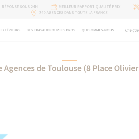
RÉPONSE SOUS 24H
MEILLEUR RAPPORT QUALITÉ PRIX
240 AGENCES DANS TOUTE LA FRANCE
 EXTÉRIEURS
DES TRAVAUX POUR LES PROS
QUI SOMMES-NOUS
Une ques
e Agences de Toulouse (8 Place Olivier
Daikin partenaire de La Maison Des Travaux