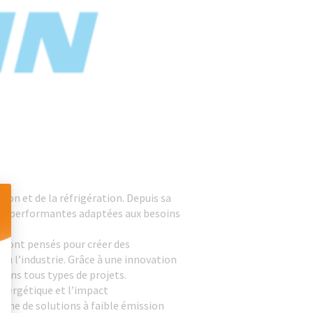
ion et de la réfrigération. Depuis sa
ons performantes adaptées aux besoins
 Personnalisez vos Options
s sont pensés pour créer des
 ou l’industrie. Grâce à une innovation
dans tous types de projets.
nergétique et l’impact
rche de solutions à faible émission