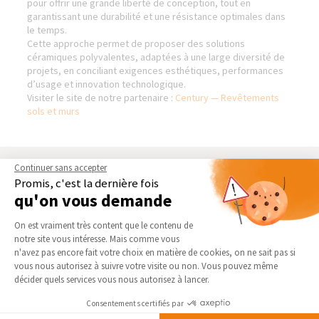
pour offrir une grande liberté de conception, tout en
garantissant une durabilité et une résistance optimales dans
le temps.
Cette approche permet de proposer des solutions
céramiques polyvalentes, adaptées à une large diversité de
projets, en conciliant exigences esthétiques, performances
d’usage et innovation technologique.
Visiter le site de notre partenaire :
Century — Revêtements
sols et murs
Continuer sans accepter
AGENCES DE TOULOUSE (8
NOS DOMAINES
Promis, c'est la dernière fois
PLACE OLIVIER & 87 AV. JEAN
D’INTERVENTION
qu'on vous demande
RIEUX)
EXTENSION
Plateforme de Gestion du Consentement 
Qui sommes-nous
On est vraiment très content que le contenu de
RÉNOVATION INTÉRIEURE
Actualités
notre site vous intéresse. Mais comme vous
TRAVAUX EXTÉRIEURS
Axeptio consent
n'avez pas encore fait votre choix en matière de cookies, on ne sait pas si
Notre charte qualité
vous nous autorisez à suivre votre visite ou non. Vous pouvez même
NOS PARTENAIRES
Partenaires
décider quels services vous nous autorisez à lancer.
Trouver une agence
La Maison des Architectes
Consentements certifiés par
Devenir franchisé
Expert Bricolage