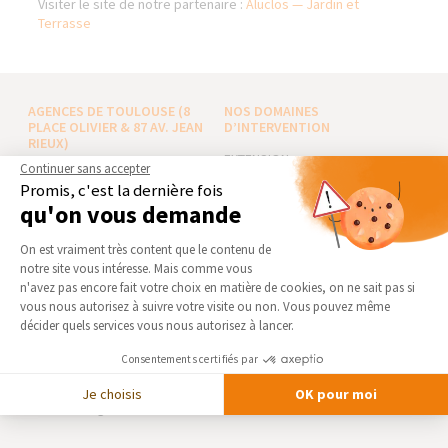
Visiter le site de notre partenaire :
Aluclos — Jardin et
Terrasse
AGENCES DE TOULOUSE (8
NOS DOMAINES
PLACE OLIVIER & 87 AV. JEAN
D’INTERVENTION
RIEUX)
EXTENSION
Continuer sans accepter
Qui sommes-nous
RÉNOVATION INTÉRIEURE
Promis, c'est la dernière fois
Actualités
qu'on vous demande
TRAVAUX EXTÉRIEURS
Notre charte qualité
Plateforme de Gestion du Consentement 
On est vraiment très content que le contenu de
NOS PARTENAIRES
Partenaires
notre site vous intéresse. Mais comme vous
Trouver une agence
Axeptio consent
La Maison des Architectes
n'avez pas encore fait votre choix en matière de cookies, on ne sait pas si
vous nous autorisez à suivre votre visite ou non. Vous pouvez même
Devenir franchisé
Expert Bricolage
décider quels services vous nous autorisez à lancer.
Foire aux Questions
Intégrer notre réseau
Consentements certifiés par
Conditions générales
d’intervention
Des travaux pour les pros ?
Je choisis
OK pour moi
Mentions légales