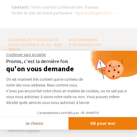
Contact :
Votre courtier La Maison Des Travaux
Visiter le site de notre partenaire :
Agenda Diagnostics —
AGENCES DE TOULOUSE (8
NOS DOMAINES
PLACE OLIVIER & 87 AV. JEAN
D’INTERVENTION
RIEUX)
EXTENSION
Continuer sans accepter
Qui sommes-nous
Promis, c'est la dernière fois
RÉNOVATION INTÉRIEURE
qu'on vous demande
Actualités
TRAVAUX EXTÉRIEURS
Plateforme de Gestion du Consentement 
Notre charte qualité
On est vraiment très content que le contenu de
NOS PARTENAIRES
Partenaires
notre site vous intéresse. Mais comme vous
Axeptio consent
n'avez pas encore fait votre choix en matière de cookies, on ne sait pas si
Trouver une agence
La Maison des Architectes
vous nous autorisez à suivre votre visite ou non. Vous pouvez même
Devenir franchisé
Expert Bricolage
décider quels services vous nous autorisez à lancer.
Foire aux Questions
Intégrer notre réseau
Consentements certifiés par
Conditions générales
d’intervention
Des travaux pour les pros ?
Je choisis
OK pour moi
Mentions légales